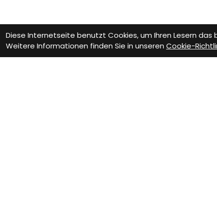
Diese Internetseite benutzt Cookies, um Ihren Lesern das
Weitere Informationen finden Sie in unseren
Cookie-Richtli
Wie können wir D
Werkstattservice