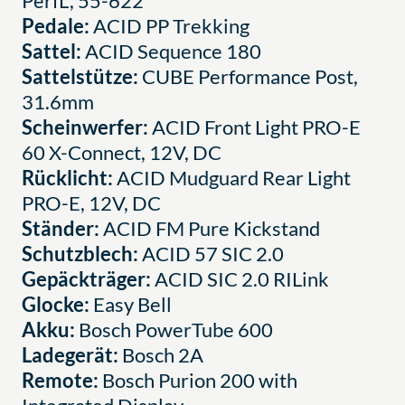
PerfL, 55-622
Pedale:
ACID PP Trekking
Sattel:
ACID Sequence 180
Sattelstütze:
CUBE Performance Post,
31.6mm
Scheinwerfer:
ACID Front Light PRO-E
60 X-Connect, 12V, DC
Rücklicht:
ACID Mudguard Rear Light
PRO-E, 12V, DC
Ständer:
ACID FM Pure Kickstand
Schutzblech:
ACID 57 SIC 2.0
Gepäckträger:
ACID SIC 2.0 RILink
Glocke:
Easy Bell
Akku:
Bosch PowerTube 600
Ladegerät:
Bosch 2A
Remote:
Bosch Purion 200 with