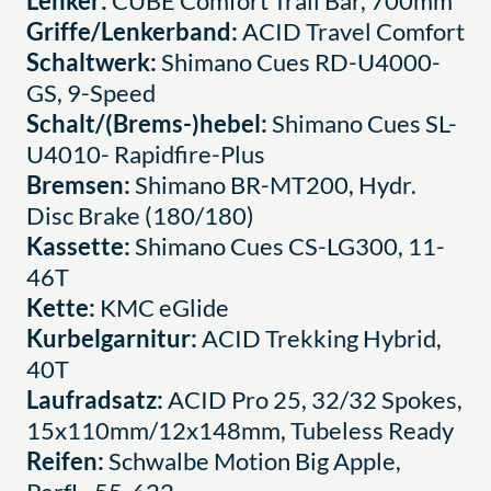
Lenker:
CUBE Comfort Trail Bar, 700mm
Griffe/Lenkerband:
ACID Travel Comfort
Schaltwerk:
Shimano Cues RD-U4000-
GS, 9-Speed
Schalt/(Brems-)hebel:
Shimano Cues SL-
U4010- Rapidfire-Plus
Bremsen:
Shimano BR-MT200, Hydr.
Disc Brake (180/180)
Kassette:
Shimano Cues CS-LG300, 11-
46T
Kette:
KMC eGlide
Kurbelgarnitur:
ACID Trekking Hybrid,
40T
Laufradsatz:
ACID Pro 25, 32/32 Spokes,
15x110mm/12x148mm, Tubeless Ready
Reifen:
Schwalbe Motion Big Apple,