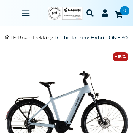
0
E-Road-Trekking
Cube Touring Hybrid ONE 600 gl
-15%