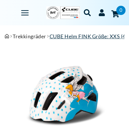
0
Trekkingräder
CUBE Helm FINK Größe: XXS (44