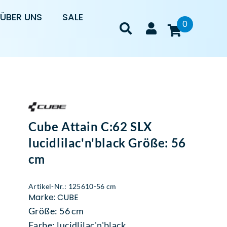
ÜBER UNS
SALE
0
Cube Attain C:62 SLX
lucidlilac'n'black Größe: 56
cm
Artikel-Nr.: 125610-56 cm
Marke: CUBE
Größe: 56 cm
Farbe: lucidlilac'n'black