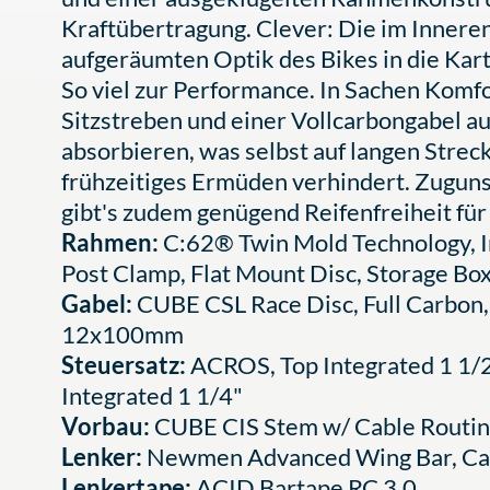
Kraftübertragung. Clever: Die im Inneren
aufgeräumten Optik des Bikes in die Kar
So viel zur Performance. In Sachen Komfo
Sitzstreben und einer Vollcarbongabel au
absorbieren, was selbst auf langen Stre
frühzeitiges Ermüden verhindert. Zugun
gibt's zudem genügend Reifenfreiheit für
Rahmen:
C:62® Twin Mold Technology, In
Post Clamp, Flat Mount Disc, Storage 
Gabel:
CUBE CSL Race Disc, Full Carbon, 
12x100mm
Steuersatz:
ACROS, Top Integrated 1 1/2
Integrated 1 1/4"
Vorbau:
CUBE CIS Stem w/ Cable Routing
Lenker:
Newmen Advanced Wing Bar, C
Lenkertape:
ACID Bartape RC 3.0