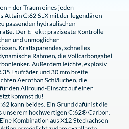
n – der Traum eines jeden
s Attain C:62 SLX mit der legendären
zu passenden hydraulischen
aße. Der Effekt: präziseste Kontrolle
lichen und unmöglichen
ssen. Kraftsparendes, schnelles
dynamische Rahmen, die Vollcarbongabel
onlenker. Außerdem leichte, explosiv
.35 Laufräder und 30 mm breite
ichten Aerothan Schläuchen, die
ür den Allround-Einsatz auf einen
jetzt kommst du!
62 kann beides. Ein Grund dafür ist die
us unserem hochwertigen C:62® Carbon,
t. Eine Kombination aus X12 Steckachsen
ktion ermöglicht zudem exzellente