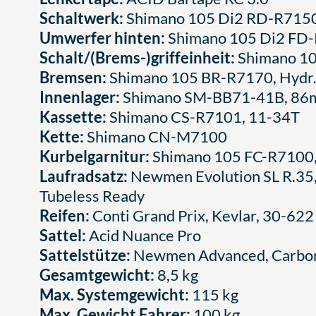
Schaltwerk:
Shimano 105 Di2 RD-R715
Umwerfer hinten:
Shimano 105 Di2 FD
Schalt/(Brems-)griffeinheit:
Shimano 1
Bremsen:
Shimano 105 BR-R7170, Hydr. 
Innenlager:
Shimano SM-BB71-41B, 86m
Kassette:
Shimano CS-R7101, 11-34T
Kette:
Shimano CN-M7100
Kurbelgarnitur:
Shimano 105 FC-R7100, 
Laufradsatz:
Newmen Evolution SL R.3
Tubeless Ready
Reifen:
Conti Grand Prix, Kevlar, 30-622
Sattel:
Acid Nuance Pro
Sattelstütze:
Newmen Advanced, Carbo
Gesamtgewicht:
8,5 kg
Max. Systemgewicht:
115 kg
Max. Gewicht Fahrer:
100 kg