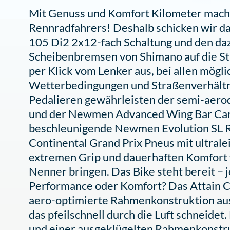
Mit Genuss und Komfort Kilometer mache
Rennradfahrers! Deshalb schicken wir da
105 Di2 2x12-fach Schaltung und den da
Scheibenbremsen von Shimano auf die Str
per Klick vom Lenker aus, bei allen mög
Wetterbedingungen und Straßenverhältni
Pedalieren gewährleisten der semi-aero
und der Newmen Advanced Wing Bar Carb
beschleunigende Newmen Evolution SL R
Continental Grand Prix Pneus mit ultrale
extremen Grip und dauerhaften Komfort f
Nenner bringen. Das Bike steht bereit – 
Performance oder Komfort? Das Attain C:
aero-optimierte Rahmenkonstruktion a
das pfeilschnell durch die Luft schneide
und einer ausgeklügelten Rahmenkonstru