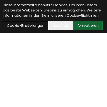
Diese Internetseite benutzt Cookies, um Ihren Lesern
das beste Webseiten-Erlebnis zu ermöglichen. Weitere
Informationen finden Sie in unseren
Cookie-Richtlinien.
Cookie-Einstellungen
Ablehnen
Akzeptieren
Wie können wir Dir
helfen?