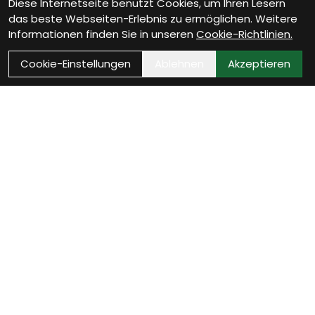
Diese Internetseite benutzt Cookies, um Ihren Lesern
das beste Webseiten-Erlebnis zu ermöglichen. Weitere
Informationen finden Sie in unseren
Cookie-Richtlinien.
Cookie-Einstellungen
Ablehnen
Akzeptieren
Wie können wir Dir
helfen?