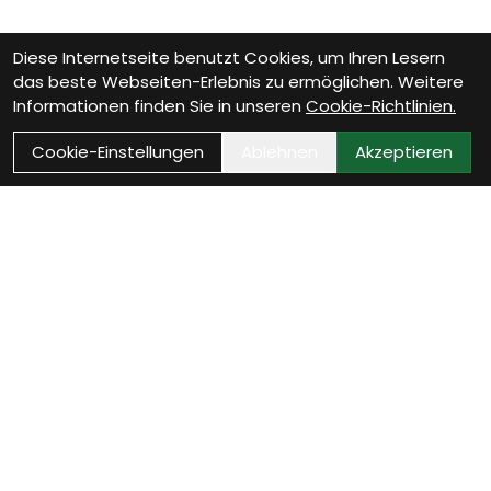
Diese Internetseite benutzt Cookies, um Ihren Lesern
das beste Webseiten-Erlebnis zu ermöglichen. Weitere
Informationen finden Sie in unseren
Cookie-Richtlinien.
Cookie-Einstellungen
Ablehnen
Akzeptieren
Wie können wir Dir
helfen?