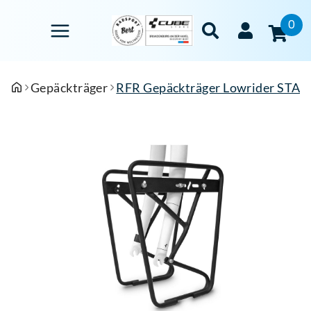
0
Gepäckträger
RFR Gepäckträger Lowrider ST