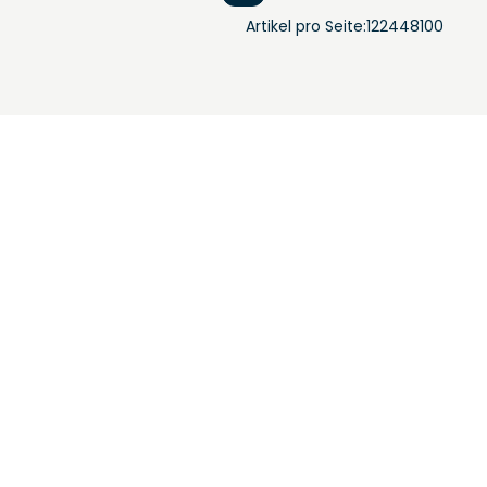
Artikel pro Seite:
12
24
48
100