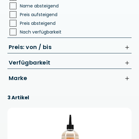
Name absteigend
Preis aufsteigend
Preis absteigend
Nach verfügbarkeit
Preis: von / bis
Verfügbarkeit
Marke
bis
Acid
€
3 Artikel
CUBE