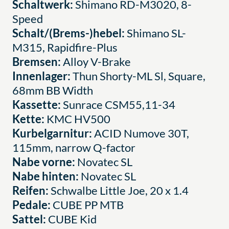
Schaltwerk:
Shimano RD-M3020, 8-
Speed
Schalt/(Brems-)hebel:
Shimano SL-
M315, Rapidfire-Plus
Bremsen:
Alloy V-Brake
Innenlager:
Thun Shorty-ML Sl, Square,
68mm BB Width
Kassette:
Sunrace CSM55,11-34
Kette:
KMC HV500
Kurbelgarnitur:
ACID Numove 30T,
115mm, narrow Q-factor
Nabe vorne:
Novatec SL
Nabe hinten:
Novatec SL
Reifen:
Schwalbe Little Joe, 20 x 1.4
Pedale:
CUBE PP MTB
Sattel:
CUBE Kid