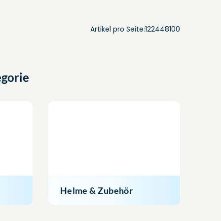
Artikel pro Seite:
12
24
48
100
gorie
Helme & Zubehör