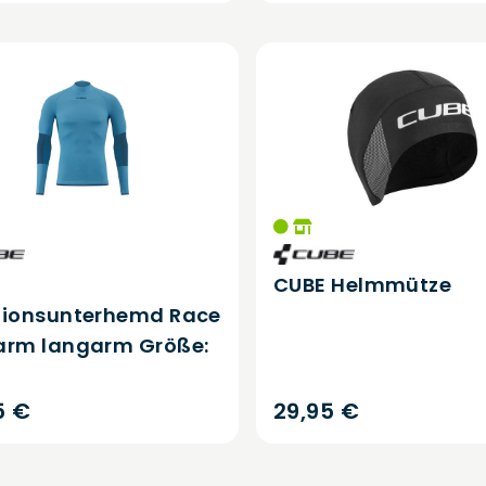
CUBE Helmmütze
tionsunterhemd Race
arm langarm Größe:
5 €
29,95 €