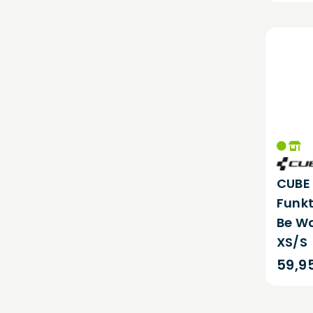
CUBE
Funk
Be W
XS/S
59,9