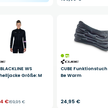
 BLACKLINE WS
CUBE Funktionstuch
helljacke Größe: M
Be Warm
94 €
24,95 €
169,95 €