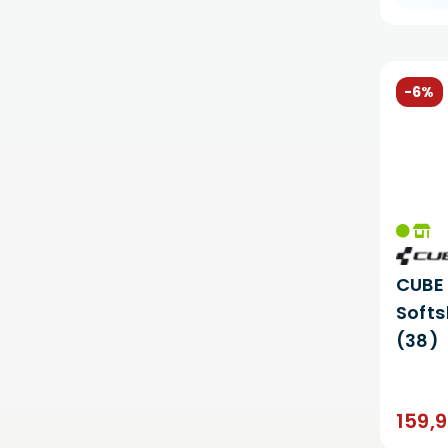
-6%
CUBE
Softs
(38)
159,