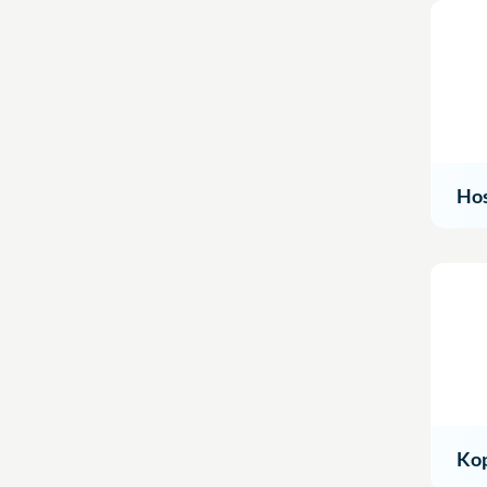
Ho
Ko