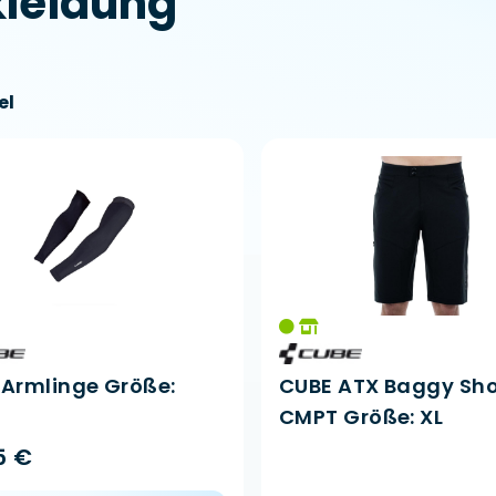
leidung
el
 Armlinge Größe:
CUBE ATX Baggy Sho
CMPT Größe: XL
5 €