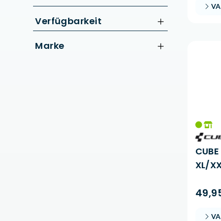
VA
bis
€
Nur Reduzierte Artikel anzeigen
Verfügbarkeit
Marke
CUBE
CUBE 
XL/X
49,9
VA