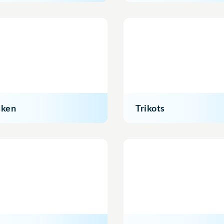
cken
Trikots