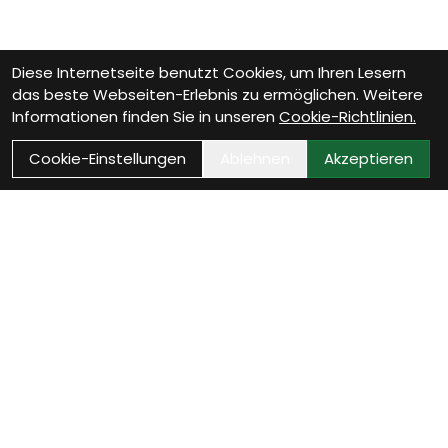
Diese Internetseite benutzt Cookies, um Ihren Lesern
das beste Webseiten-Erlebnis zu ermöglichen. Weitere
Informationen finden Sie in unseren
Cookie-Richtlinien.
Cookie-Einstellungen
Ablehnen
Akzeptieren
Wie können wir Dir
helfen?