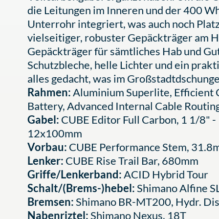
die Leitungen im Inneren und der 400 Wh
Unterrohr integriert, was auch noch Pla
vielseitiger, robuster Gepäckträger am H
Gepäckträger für sämtliches Hab und Gu
Schutzbleche, helle Lichter und ein prak
alles gedacht, was im Großstadtdschungel
Rahmen:
Aluminium Superlite, Efficient
Battery, Advanced Internal Cable Routing
Gabel:
CUBE Editor Full Carbon, 1 1/8" - 
12x100mm
Vorbau:
CUBE Performance Stem, 31.
Lenker:
CUBE Rise Trail Bar, 680mm
Griffe/Lenkerband:
ACID Hybrid Tour
Schalt/(Brems-)hebel:
Shimano Alfine 
Bremsen:
Shimano BR-MT200, Hydr. Dis
Nabenriztel:
Shimano Nexus, 18T