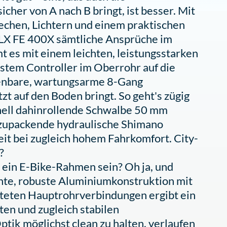
her von A nach B bringt, ist besser. Mit
echen, Lichtern und einem praktischen
 SLX FE 400X sämtliche Ansprüche im
t es mit einem leichten, leistungsstarken
tem Controller im Oberrohr auf die
dienbare, wartungsarme 8-Gang
t auf den Boden bringt. So geht's zügig
hnell dahinrollende Schwalbe 50 mm
l zupackende hydraulische Shimano
it bei zugleich hohem Fahrkomfort. City-
?
 ein E-Bike-Rahmen sein? Oh ja, und
chte, robuste Aluminiumkonstruktion mit
teten Hauptrohrverbindungen ergibt ein
hten und zugleich stabilen
tik möglichst clean zu halten, verlaufen