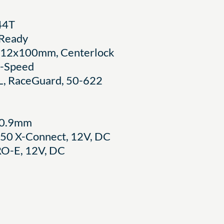
44T
 Ready
 12x100mm, Centerlock
8-Speed
fL, RaceGuard, 50-622
30.9mm
150 X-Connect, 12V, DC
RO-E, 12V, DC