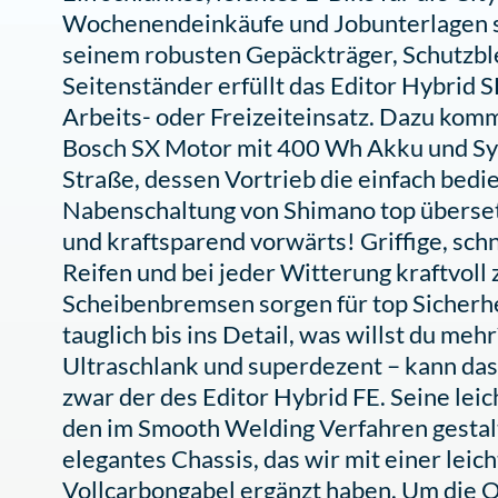
Wochenendeinkäufe und Jobunterlagen sic
seinem robusten Gepäckträger, Schutzbl
Seitenständer erfüllt das Editor Hybrid
Arbeits- oder Freizeiteinsatz. Dazu komm
Bosch SX Motor mit 400 Wh Akku und Sys
Straße, dessen Vortrieb die einfach be
Nabenschaltung von Shimano top übersetz
und kraftsparend vorwärts! Griffige, sc
Reifen und bei jeder Witterung kraftvol
Scheibenbremsen sorgen für top Sicherhe
tauglich bis ins Detail, was willst du mehr
Ultraschlank und superdezent – kann das
zwar der des Editor Hybrid FE. Seine lei
den im Smooth Welding Verfahren gestal
elegantes Chassis, das wir mit einer leic
Vollcarbongabel ergänzt haben. Um die Op