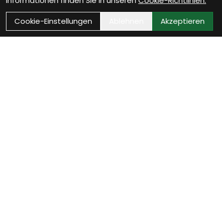
Informationen finden Sie in unseren
Cookie-Richtlinien.
Cookie-Einstellungen
Ablehnen
Akzeptieren
Wie können wir Dir
helfen?