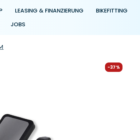
P
LEASING & FINANZIERUNG
BIKEFITTING
JOBS
 M
-37%