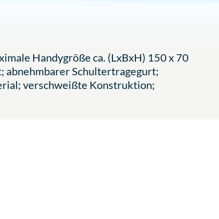
aximale Handygröße ca. (LxBxH) 150 x 70
t; abnehmbarer Schultertragegurt;
rial; verschweißte Konstruktion;