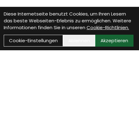
Diese Internetseite benutzt Cookies, um Ihren Lesern
das beste Webseiten-Erlebnis zu ermöglichen. Weitere
Informationen finden Sie in unseren
Cookie-Richtlinien.
Cookie-Einstellungen
Ablehnen
Akzeptieren
Wie können wir Dir
helfen?